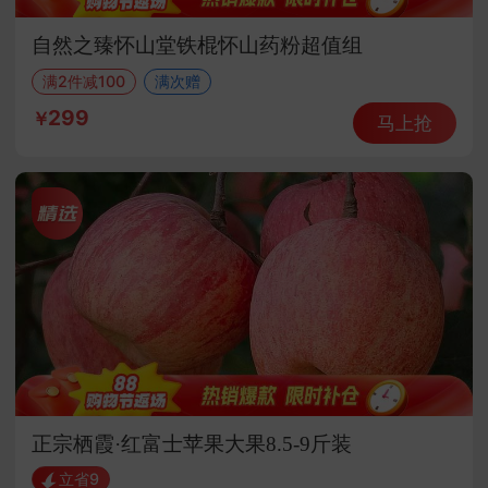
自然之臻怀山堂铁棍怀山药粉超值组
满2件减100
满次赠
299
马上抢
正宗栖霞·红富士苹果大果8.5-9斤装
立省9