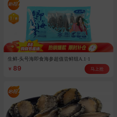
生鲜-头号海即食海参超值尝鲜组A.1·1
89
马上抢
￥