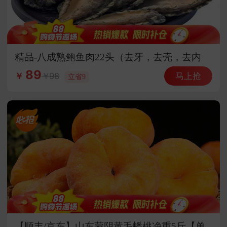
精品-八成熟鲍鱼肉22头（去牙，去壳，去内
脏）
89
马上抢
98
￥
立省9
【顺丰/京东】山东蒙阴黄毛蟠桃净重5斤【单