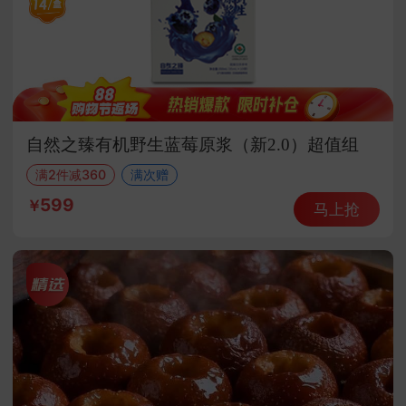
自然之臻有机野生蓝莓原浆（新2.0）超值组
满2件减360
满次赠
599
马上抢