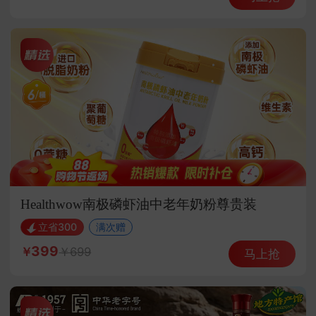
Healthwow南极磷虾油中老年奶粉尊贵装
立省300
满次赠
399
699
马上抢