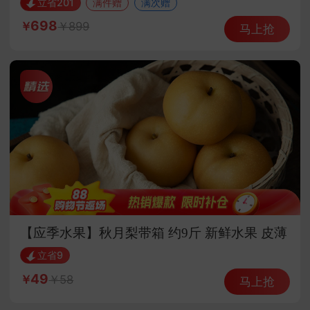
立省201
满件赠
满次赠
698
899
马上抢
【应季水果】秋月梨带箱 约9斤 新鲜水果 皮薄
脆甜
立省9
49
58
马上抢