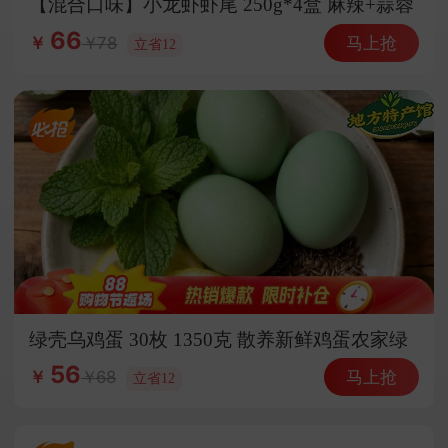
【混合口味】小龙虾虾尾 250g*4盒 麻辣+蒜蓉
开袋加热即食
66
马上抢
78
￥
立省12
绿壳乌鸡蛋 30枚 1350克 散养新鲜鸡蛋农家绿
壳营养
56
马上抢
68
￥
立省12