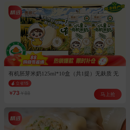
有机胚芽米奶125ml*10盒（共1提）无麸质 无
蛋奶敏宝
立省15
73
88
马上抢