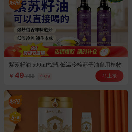
紫苏籽油 500ml*2瓶 低温冷榨苏子油食用植物
调和油家用热炒凉拌炒菜
49
马上抢
58
￥
立省9