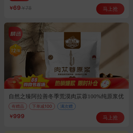
69
78
马上抢
自然之臻阿拉善冬季荒漠肉苁蓉100%纯原浆优
选组
有赠品
下单减100
满次赠
999
马上抢