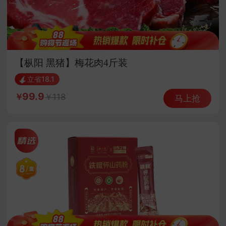
【枞阳 黑猪】梅花肉4斤装
立省18.1
99.9
118
马上抢