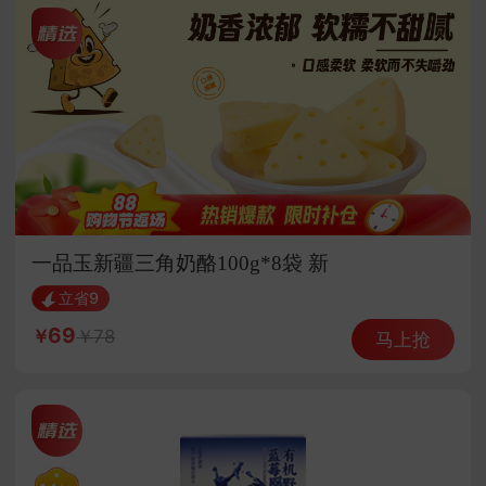
一品玉新疆三角奶酪100g*8袋 新
立省9
69
78
马上抢