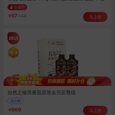
糖烘焙饺子
立省11
57
68
马上抢
自然之臻黑番茄原浆会员至尊组
满次赠
969
马上抢