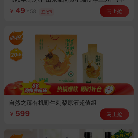
果150g+】香甜多汁 皮薄核小
49
马上抢
58
￥
立省9
自然之臻有机野生刺梨原液超值组
599
马上抢
￥