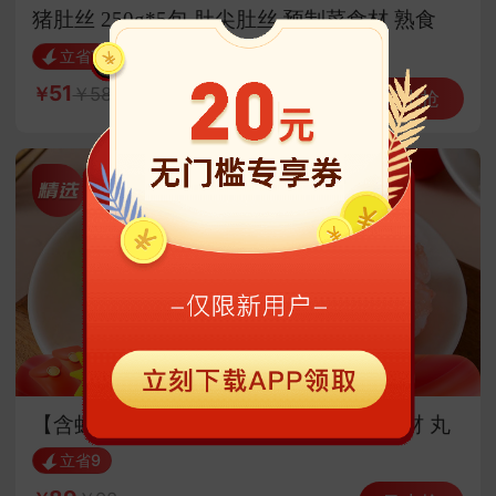
猪肚丝 250g*5包 肚尖肚丝 预制菜食材 熟食
立省7
51
58
马上抢
【含虾量≥95%】虾滑 100g*10袋 火锅食材 丸
子 丸料 海鲜水产
立省9