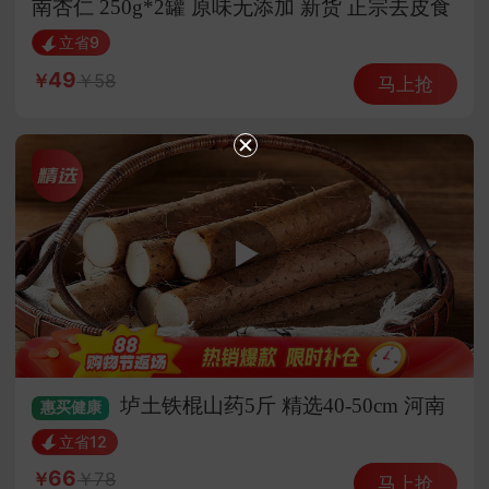
南杏仁 250g*2罐 原味无添加 新货 正宗去皮食
用
立省9
49
58
马上抢
垆土铁棍山药5斤 精选40-50cm 河南
惠买
健康
焦作特产 怀山药产地直发
立省12
66
78
马上抢