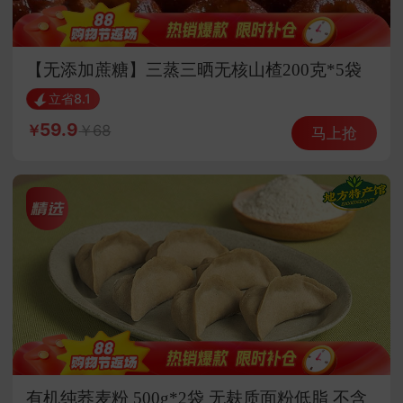
【无添加蔗糖】三蒸三晒无核山楂200克*5袋
立省8.1
59.9
68
马上抢
有机纯荞麦粉 500g*2袋 无麸质面粉低脂 不含