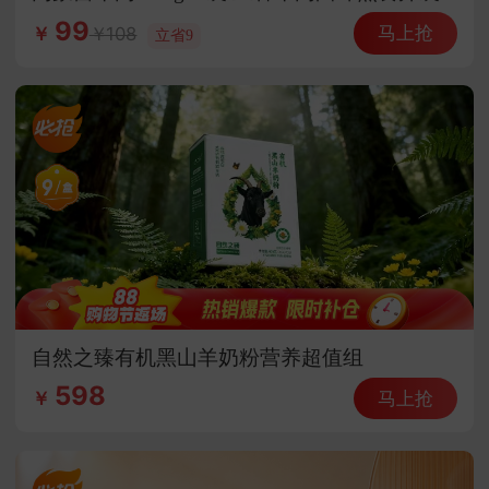
即食
99
马上抢
108
￥
立省9
自然之臻有机黑山羊奶粉营养超值组
598
马上抢
￥