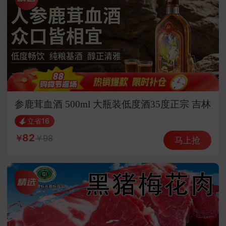
参鹿茸血酒 500ml 大瓶装低度酒35度正宗 吉林
梅花鹿茸
立省16
82
98
马上抢