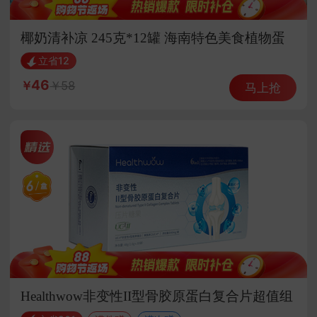
椰奶清补凉 245克*12罐 海南特色美食植物蛋
白饮料
立省12
46
58
马上抢
Healthwow非变性II型骨胶原蛋白复合片超值组