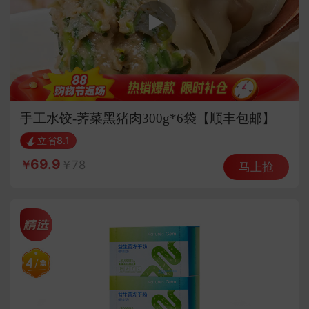
手工水饺-荠菜黑猪肉300g*6袋【顺丰包邮】
（26年新荠菜））
立省8.1
69.9
78
马上抢