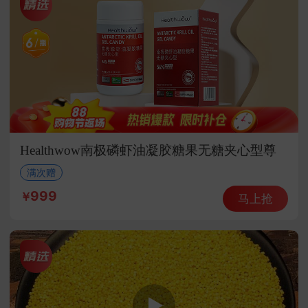
Healthwow南极磷虾油凝胶糖果无糖夹心型尊
贵组
满次赠
999
马上抢