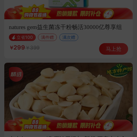
natures gem益生菌冻干粉畅活30000亿尊享组
立省100
满件赠
满次赠
299
399
马上抢