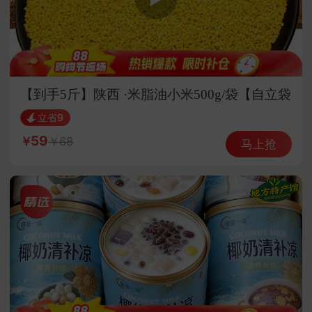
【到手5斤】陕西 ·米脂油小米500g/袋【自立袋
装】
立省9
59
68
马上抢