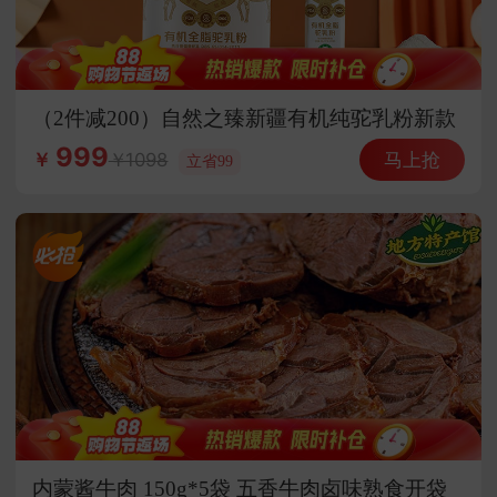
（2件减200）自然之臻新疆有机纯驼乳粉新款
会员专享
999
马上抢
1098
￥
立省99
内蒙酱牛肉 150g*5袋 五香牛肉卤味熟食开袋