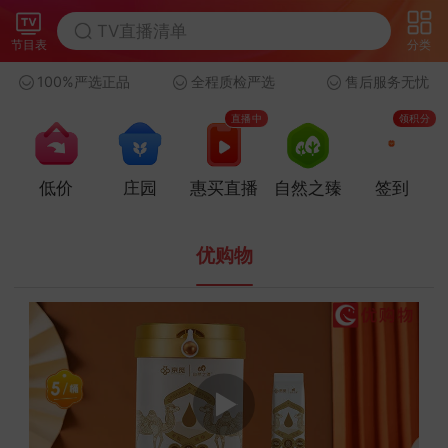
节目表
分类
100%严选正品
全程质检严选
售后服务无忧
直播中
领积分
低价
庄园
惠买直播
自然之臻
签到
优购物