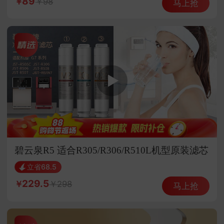
89
98
马上抢
碧云泉R5 适合R305/R306/R510L机型原装滤芯
（选组合更优惠）
立省68.5
229.5
298
马上抢