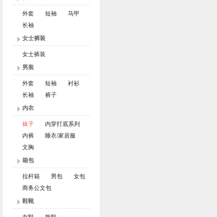
外套
短袖
马甲
长袖
女士裤装
女士裤装
男装
外套
短袖
衬衫
长袖
裤子
内衣
袜子
内穿打底系列
内裤
睡衣/家居服
文胸
箱包
拉杆箱
男包
女包
商务公文包
鞋靴