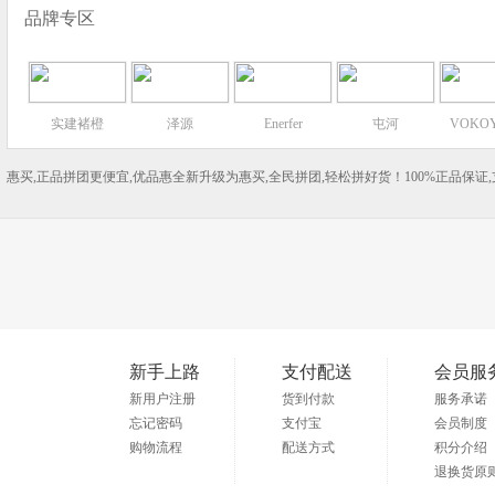
品牌专区
实建褚橙
泽源
Enerfer
屯河
VOKO
惠买,正品拼团更便宜,优品惠全新升级为惠买,全民拼团,轻松拼好货！100%正品保证
新手上路
支付配送
会员服
新用户注册
货到付款
服务承诺
忘记密码
支付宝
会员制度
购物流程
配送方式
积分介绍
退换货原