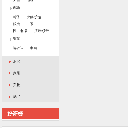
女鞋
拖鞋
配饰
帽子
护膝/护腰
眼镜
口罩
围巾/披肩
腰带/领带
裙装
连衣裙
半裙
厨房
家居
美妆
珠宝
好评榜