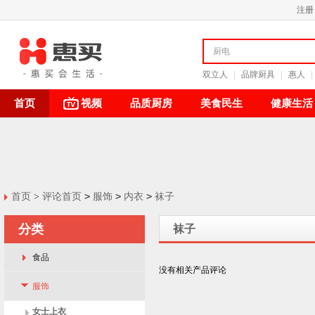
注册
双立人
|
品牌厨具
|
惠人
|
首页
视频
品质厨房
美食民生
健康生活
>
>
>
首页
>
评论首页
服饰
内衣
袜子
分类
袜子
食品
没有相关产品评论
服饰
女士上衣