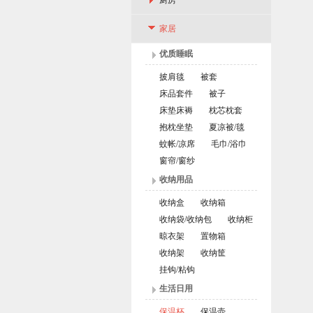
厨房
家居
优质睡眠
披肩毯
被套
床品套件
被子
床垫床褥
枕芯枕套
抱枕坐垫
夏凉被/毯
蚊帐/凉席
毛巾/浴巾
窗帘/窗纱
收纳用品
收纳盒
收纳箱
收纳袋/收纳包
收纳柜
晾衣架
置物箱
收纳架
收纳筐
挂钩/粘钩
生活日用
保温杯
保温壶