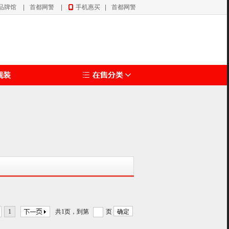
品牌馆
|
首都网警
|
手机惠买
|
首都网警
靓装
1
共1页，到第
页