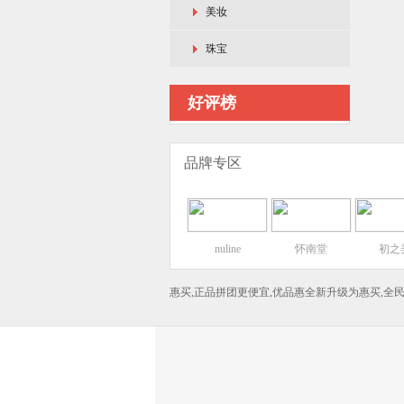
美妆
珠宝
好评榜
品牌专区
nuline
怀南堂
初之
惠买,正品拼团更便宜,优品惠全新升级为惠买,全民