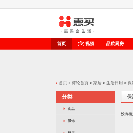
首页
视频
品质厨房
>
>
>
首页
>
评论首页
家居
生活日用
保
分类
保
食品
没有相
服饰