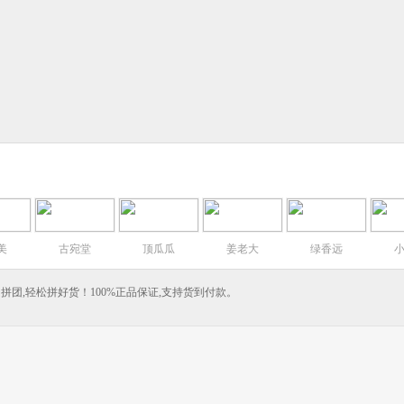
美
古宛堂
顶瓜瓜
姜老大
绿香远
拼团,轻松拼好货！100%正品保证,支持货到付款。