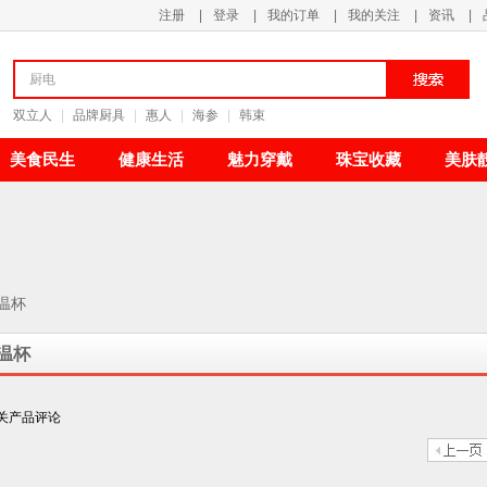
注册
|
登录
|
我的订单
|
我的关注
|
资讯
|
双立人
|
品牌厨具
|
惠人
|
海参
|
韩束
美食民生
健康生活
魅力穿戴
珠宝收藏
美肤
温杯
温杯
关产品评论