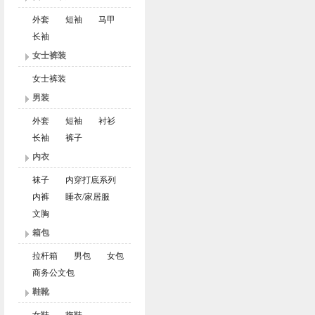
外套
短袖
马甲
长袖
女士裤装
女士裤装
男装
外套
短袖
衬衫
长袖
裤子
内衣
袜子
内穿打底系列
内裤
睡衣/家居服
文胸
箱包
拉杆箱
男包
女包
商务公文包
鞋靴