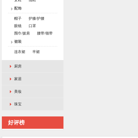
女鞋
拖鞋
配饰
帽子
护膝/护腰
眼镜
口罩
围巾/披肩
腰带/领带
裙装
连衣裙
半裙
厨房
家居
美妆
珠宝
好评榜