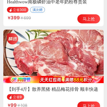
Healthwow南极磷虾油中老年奶粉尊贵装
立省300
满次赠
399
699
马上抢
【到手4斤】散养黑猪·精品梅花排骨 顺丰快递
立省9
99
108
马上抢