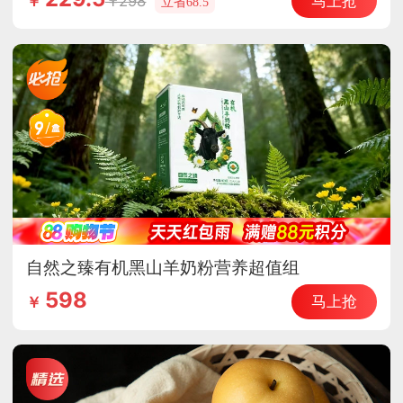
马上抢
298
￥
立省68.5
自然之臻有机黑山羊奶粉营养超值组
598
马上抢
￥