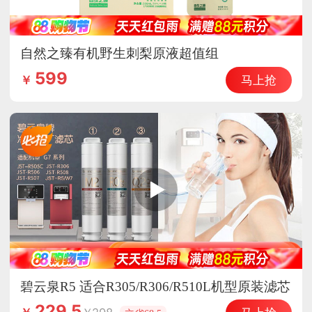
自然之臻有机野生刺梨原液超值组
599
马上抢
￥
碧云泉R5 适合R305/R306/R510L机型原装滤芯
（选组合更优惠）
229.5