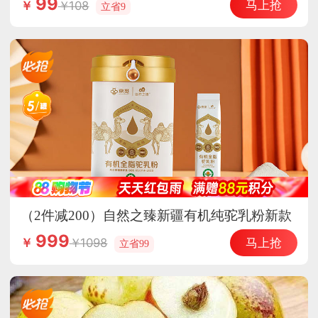
99
马上抢
108
￥
立省9
（2件减200）自然之臻新疆有机纯驼乳粉新款
会员专享
999
马上抢
1098
￥
立省99