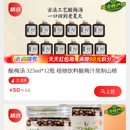
酸梅汤 325ml*12瓶 植物饮料酸梅汁熬制山楂
乌梅汁饮品
立省8
50
58
马上抢