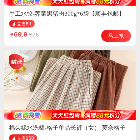
手工水饺-荠菜黑猪肉300g*6袋【顺丰包邮】
（26年新荠菜））
立省8.1
69.9
78
马上抢
棉朵妮水洗棉-格子单品长裤（女）·莫奈格子
红
立省250