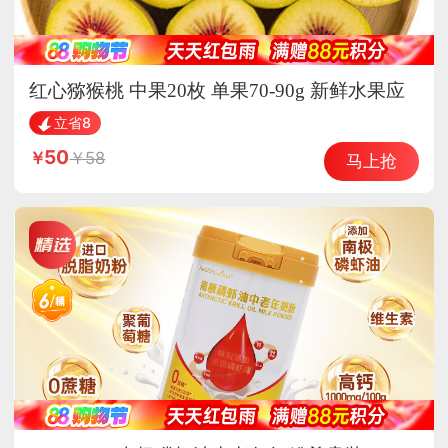
红心猕猴桃 中果20枚 单果70-90g 新鲜水果应
当季现摘
立省8
50
58
马上抢