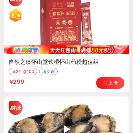
自然之臻怀山堂铁棍怀山药粉超值组
满2件减100
满次赠
299
马上抢