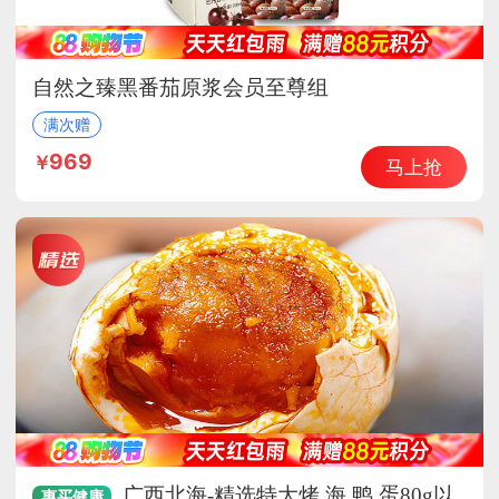
自然之臻黑番茄原浆会员至尊组
满次赠
969
马上抢
广西北海-精选特大烤 海 鸭 蛋80g以
惠买
健康