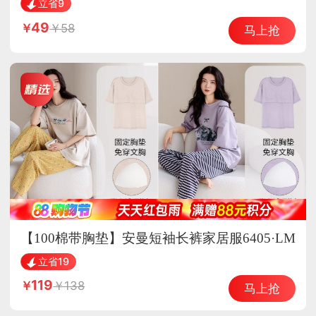
调和油家用热炒凉拌炒菜
立省9
49
58
马上抢
【100棉带胸垫】安曼短袖长裤家居服6405·LM
H6400
立省19
119
138
马上抢