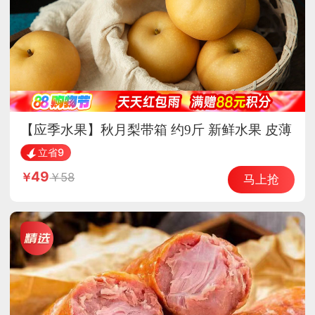
【应季水果】秋月梨带箱 约9斤 新鲜水果 皮薄
脆甜
立省9
49
58
马上抢