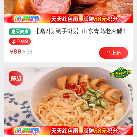
【赠2根 到手6根】山东青岛老火腿3
惠买
健康
00g/根*4根
立省9
89
98
马上抢