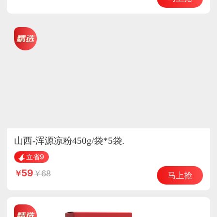
山西-浑源凉粉450g/袋*5袋.
立省9
59
68
马上抢