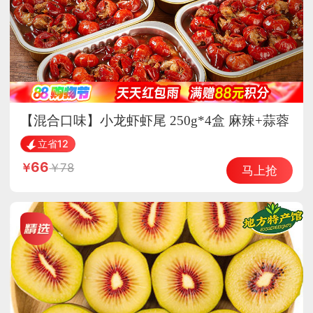
【混合口味】小龙虾虾尾 250g*4盒 麻辣+蒜蓉
开袋加热即食
立省12
66
78
马上抢