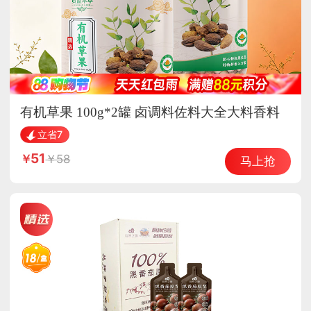
有机草果 100g*2罐 卤调料佐料大全大料香料
家用食品
立省7
51
58
马上抢