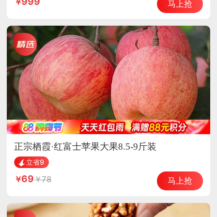
999
马上抢
正宗栖霞·红富士苹果大果8.5-9斤装
立省9
69
78
马上抢