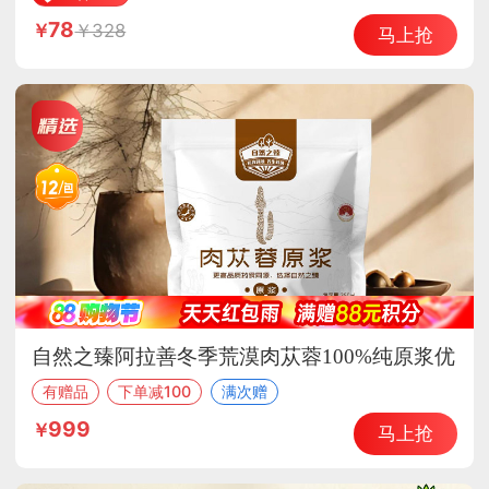
78
328
马上抢
自然之臻阿拉善冬季荒漠肉苁蓉100%纯原浆优
选组
有赠品
下单减100
满次赠
999
马上抢