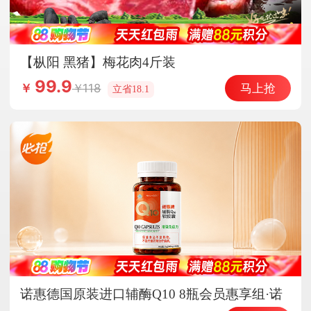
【枞阳 黑猪】梅花肉4斤装
99.9
马上抢
118
￥
立省18.1
诺惠德国原装进口辅酶Q10 8瓶会员惠享组·诺