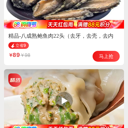
精品-八成熟鲍鱼肉22头（去牙，去壳，去内
脏）
立省9
89
98
马上抢