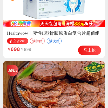
Healthwow非变性II型骨胶原蛋白复合片超值组
立省201
满件赠
满次赠
698
899
马上抢