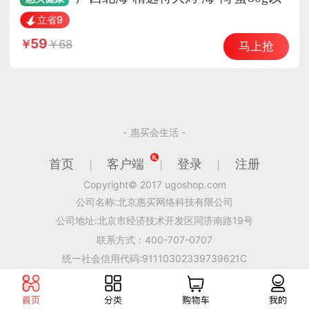
上*20枚（油多·不咸·北部湾特产·红树林馈赠）
立省9
59
68
马上抢
- 惠买会生活 -
首页
客户端
登录
注册
|
|
|
Copyright© 2017 ugoshop.com
公司名称:北京惠买网络科技有限公司
公司地址:北京市经济技术开发区同济南路19号
联系方式：400-707-0707
统一社会信用代码:91110302339739621C
ICP备案号:京ICP备15039150号-1
食品流通许可证编号:JY11131010332635