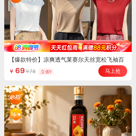
【爆款特价】凉爽透气莱赛尔天丝宽松飞袖百
搭上衣·胭脂红
69
马上抢
78
￥
立省9