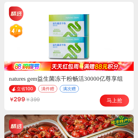
natures gem益生菌冻干粉畅活30000亿尊享组
立省100
满件赠
满次赠
299
399
马上抢