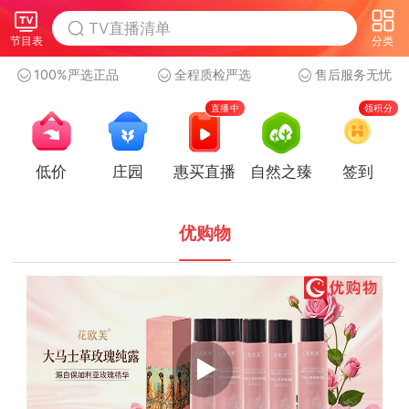
节目表
分类
100%严选正品
全程质检严选
售后服务无忧
直播中
领积分
低价
庄园
惠买直播
自然之臻
签到
优购物