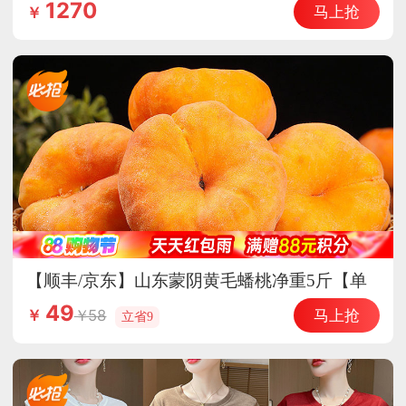
惠德国原装进口辅酶Q10
1270
马上抢
￥
【顺丰/京东】山东蒙阴黄毛蟠桃净重5斤【单
果150g+】香甜多汁 皮薄核小
49
马上抢
58
￥
立省9