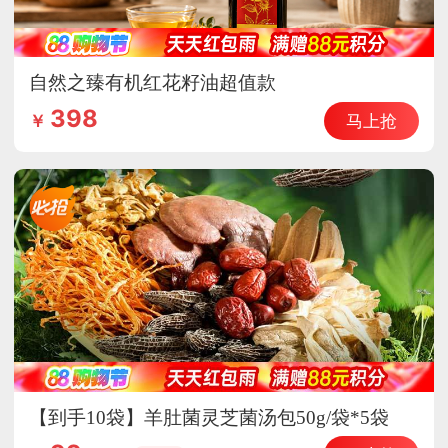
自然之臻有机红花籽油超值款
398
马上抢
￥
【到手10袋】羊肚菌灵芝菌汤包50g/袋*5袋