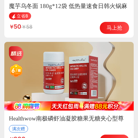
魔芋乌冬面 180g*12袋 低热量速食日韩火锅麻
辣烫袋装
立省8
50
58
马上抢
Healthwow南极磷虾油凝胶糖果无糖夹心型尊
贵组
满次赠