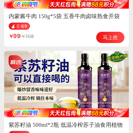
内蒙酱牛肉 150g*5袋 五香牛肉卤味熟食开袋
即食
立省9
99
108
马上抢
紫苏籽油 500ml*2瓶 低温冷榨苏子油食用植物