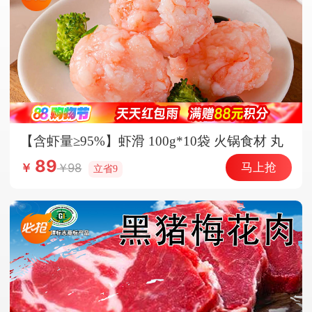
【含虾量≥95%】虾滑 100g*10袋 火锅食材 丸
子 丸料 海鲜水产
89
马上抢
98
￥
立省9