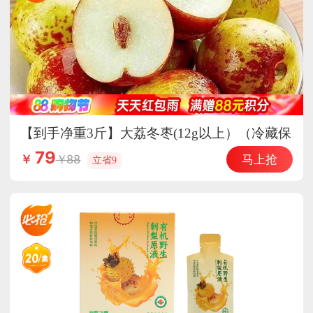
【到手净重3斤】大荔冬枣(12g以上）（冷藏保
存）
79
马上抢
88
￥
立省9