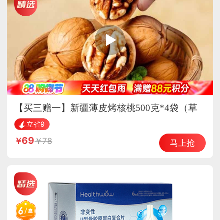
【买三赠一】新疆薄皮烤核桃500克*4袋（草
本味）熟核桃 坚果 酥脆可口
立省9
69
78
马上抢