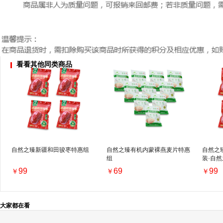
看看其他同类商品
自然之臻新疆和田骏枣特惠组
自然之臻有机内蒙裸燕麦片特惠
自然之
组
装·自
99
69
99
￥
￥
￥
大家都在看