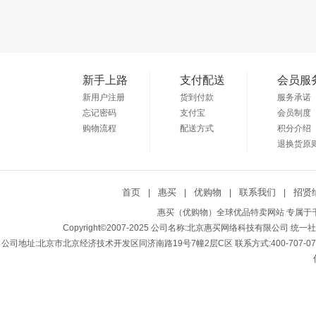
新手上路
支付配送
会员服
新用户注册
货到付款
服务承诺
忘记密码
支付宝
会员制度
购物流程
配送方式
积分介绍
退换货原
首页
惠买
优购物
联系我们
招贤
|
|
|
|
惠买（优购物）全球优品特卖网站 专属于千
Copyright©2007-2025 公司名称:北京惠买网络科技有限公司 统一社会
公司地址:北京市北京经济技术开发区同济南路19号7幢2层C区 联系方式:400-707-0