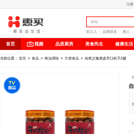
注册
双立人
|
品牌厨具
|
惠人
|
首页
视频
品质厨房
美食民生
健康生活
当前位置：
首页
>
食品
>
粮油调味
>
方便食品
>
自然之臻虎皮开口松子2罐
自