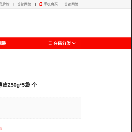
品牌馆
|
首都网警
|
手机惠买
|
首都网警
靓装
250g*5袋 个
情