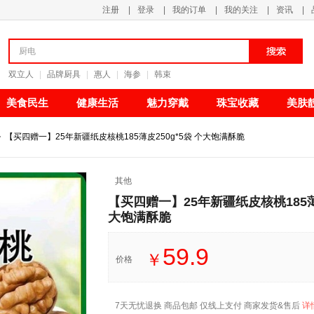
注册
|
登录
|
我的订单
|
我的关注
|
资讯
|
双立人
|
品牌厨具
|
惠人
|
海参
|
韩束
美食民生
健康生活
魅力穿戴
珠宝收藏
美肤
>
【买四赠一】25年新疆纸皮核桃185薄皮250g*5袋 个大饱满酥脆
其他
【买四赠一】25年新疆纸皮核桃185薄皮
大饱满酥脆
59.9
￥
价格
7天无忧退换 商品包邮 仅线上支付 商家发货&售后
详