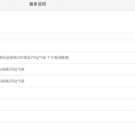
服务说明
纸皮核桃185薄皮250g*5袋 个大饱满酥脆
核桃250g*5袋
核桃250g*5袋