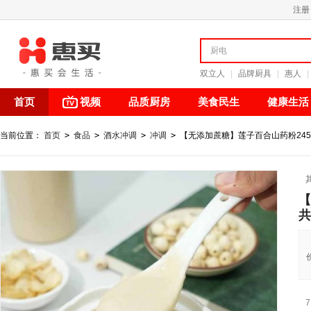
注册
双立人
|
品牌厨具
|
惠人
|
首页
视频
品质厨房
美食民生
健康生活
当前位置：
首页
>
食品
>
酒水冲调
>
冲调
>
【无添加蔗糖】莲子百合山药粉245克
【
共