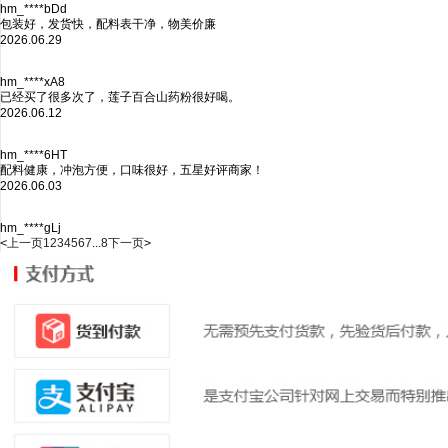
hm_****bDd
包装好，发货快，配料表干净，物美价廉
2026.06.29
hm_****xA8
已经买了很多次了，莲子百合山药粉很好喝。
2026.06.12
hm_****6HT
配料健康，冲泡方便，口味很好，五星好评商家！
2026.06.03
hm_****gLj
<
上一页
1
2
3
4
5
6
7
...
8
下一页
>