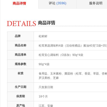
评论
(3596)
服务说明
商品详情
品牌
松鲜鲜
商品名称
松茸果蔬调味料4袋（活动有赠品）酱油40克*2袋+3
商品清单
松茸安心调味料（O添加）90g*4袋
规格参数
90g*4袋
材质
食用盐、玉米酱粉、菌菇粉（松茸、香菇、草菇、杏
罗汉果粉、芝麻
生产日期
只发新日期
保质期
18个月
原产地
江苏、安徽