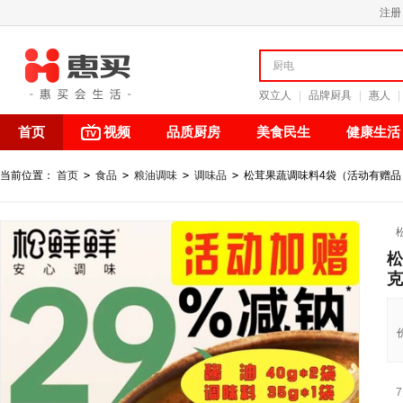
注册
双立人
|
品牌厨具
|
惠人
|
首页
视频
品质厨房
美食民生
健康生活
当前位置：
首页
>
食品
>
粮油调味
>
调味品
>
松茸果蔬调味料4袋（活动有赠品）
松
克